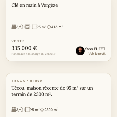
Clé en main à Vergèze
3
1
1
95 m²
415 m²
VENTE
335 000 €
Yann
EUZET
Voir le profil
Honoraires à la charge du vendeur
A
A
DPE
GES
TECOU
·
81600
Técou, maison récente de 95 m² sur un
terrain de 2300 m².
3
1
95 m²
2300 m²