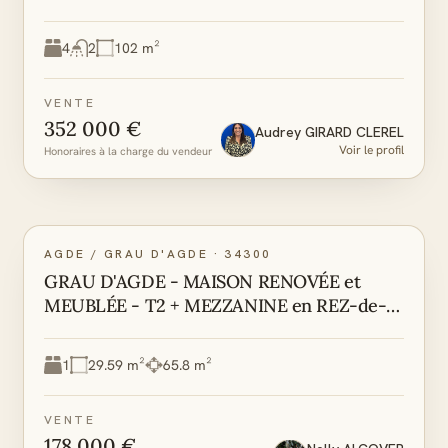
4
2
102 m²
VENTE
352 000 €
Audrey
GIRARD CLEREL
Voir le profil
Honoraires à la charge du vendeur
C
A
DPE
GES
AGDE / GRAU D'AGDE
·
34300
GRAU D'AGDE - MAISON RENOVÉE et
MEUBLÉE - T2 + MEZZANINE en REZ-de-
JARDIN TERRASSE - 2 PIÈCES - CHAMBRE
CABINE- STATIONNEMENT MOTOS et
1
29.59 m²
65.8 m²
VELOS / REF 15503
VENTE
178 000 €