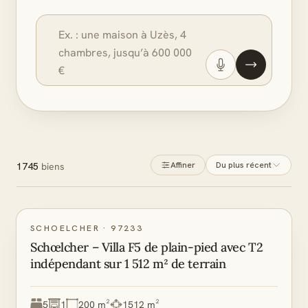
Affiner
Du plus récent
1745
biens
SCHOELCHER
·
97233
Schœlcher – Villa F5 de plain-pied avec T2
indépendant sur 1 512 m² de terrain
5
1
200 m²
1512 m²