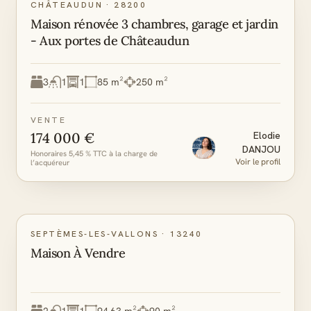
CHÂTEAUDUN
·
28200
Maison rénovée 3 chambres, garage et jardin
- Aux portes de Châteaudun
3
1
1
85 m²
250 m²
VENTE
174 000 €
Elodie
DANJOU
Honoraires 5,45 % TTC à la charge de
Voir le profil
l’acquéreur
C
A
DPE
GES
SEPTÈMES-LES-VALLONS
·
13240
Maison À Vendre