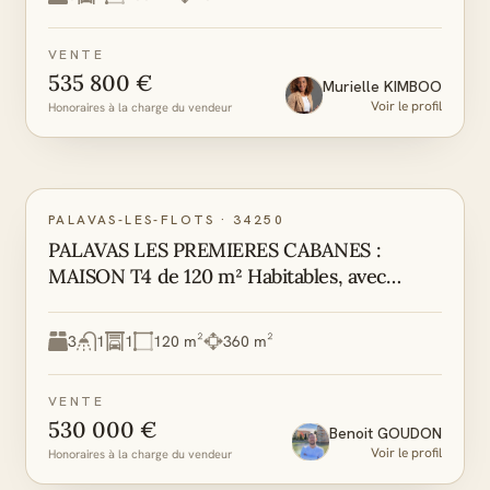
VENTE
535 800 €
Murielle
KIMBOO
Voir le profil
Honoraires à la charge du vendeur
A
A
DPE
GES
PALAVAS-LES-FLOTS
·
34250
PALAVAS LES PREMIERES CABANES :
MAISON T4 de 120 m² Habitables, avec
Garage, sur 360 m² de Parcelle.
3
1
1
120 m²
360 m²
VENTE
530 000 €
Benoit
GOUDON
Voir le profil
Honoraires à la charge du vendeur