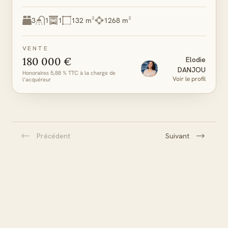
3
1
1
132 m²
1268 m²
VENTE
180 000 €
Elodie
DANJOU
Honoraires 5,88 % TTC à la charge de
Voir le profil
l’acquéreur
Précédent
Suivant