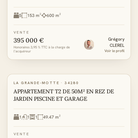
5
153 m²
600 m²
VENTE
395 000 €
Grégory
CLEREL
Honoraires 3,95 % TTC à la charge de
Voir le profil
l’acquéreur
C
C
DPE
GES
LA GRANDE-MOTTE
·
34280
APPARTEMENT T2 DE 50M² EN REZ DE
JARDIN PISCINE ET GARAGE
1
1
1
49.47 m²
VENTE