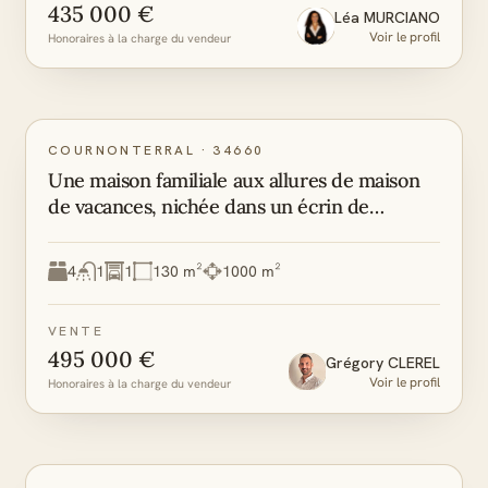
435 000 €
Léa
MURCIANO
Voir le profil
Honoraires à la charge du vendeur
C
A
DPE
GES
COURNONTERRAL
·
34660
Une maison familiale aux allures de maison
de vacances, nichée dans un écrin de
verdure
4
1
1
130 m²
1000 m²
VENTE
495 000 €
Grégory
CLEREL
Voir le profil
Honoraires à la charge du vendeur
D
D
DPE
GES