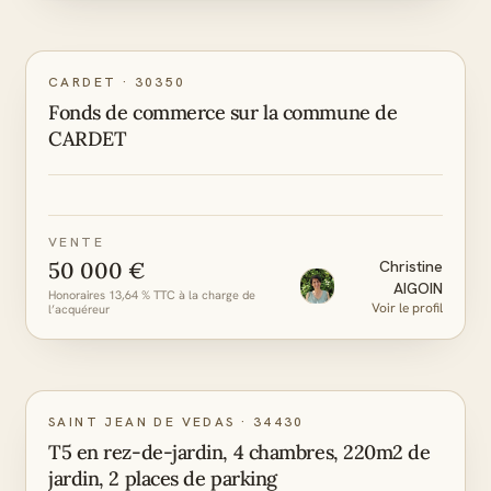
CARDET
·
30350
Fonds de commerce sur la commune de
CARDET
VENTE
50 000 €
Christine
AIGOIN
Honoraires 13,64 % TTC à la charge de
Voir le profil
l’acquéreur
C
A
DPE
GES
SAINT JEAN DE VEDAS
·
34430
T5 en rez-de-jardin, 4 chambres, 220m2 de
jardin, 2 places de parking