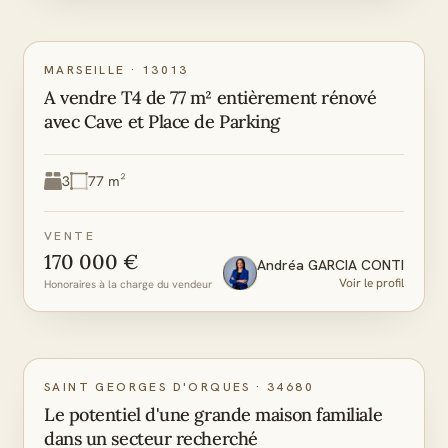
C
A
DPE
GES
MARSEILLE
·
13013
A vendre T4 de 77 m² entièrement rénové
avec Cave et Place de Parking
3
77 m²
VENTE
170 000 €
Andréa
GARCIA CONTI
Voir le profil
Honoraires à la charge du vendeur
D
B
DPE
GES
SAINT GEORGES D'ORQUES
·
34680
Le potentiel d'une grande maison familiale
dans un secteur recherché