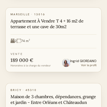
G
D
DPE
GES
MARSEILLE
·
13016
Appartement À Vendre T 4 + 16 m2 de
terrasse et une cave de 30m2
2
74 m²
VENTE
189 000 €
Ingrid
GIORDANO
Voir le profil
Honoraires à la charge du vendeur
E
E
DPE
GES
BRICY
·
45310
Maison de 3 chambres, dépendances, grange
et jardin - Entre Orléans et Châteaudun