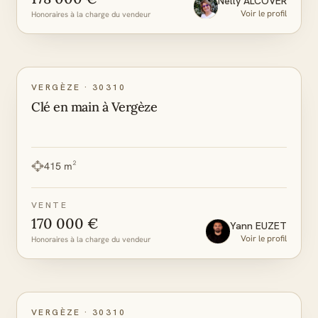
Nelly
ALCOVER
Voir le profil
Honoraires à la charge du vendeur
VERGÈZE
·
30310
Clé en main à Vergèze
415 m²
VENTE
170 000 €
Yann
EUZET
Voir le profil
Honoraires à la charge du vendeur
A
A
DPE
GES
VERGÈZE
·
30310