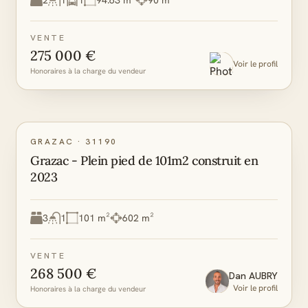
2
1
1
94.63 m²
90 m²
VENTE
275 000 €
Voir le profil
Honoraires à la charge du vendeur
A
A
DPE
GES
GRAZAC
·
31190
Grazac - Plein pied de 101m2 construit en
2023
3
1
101 m²
602 m²
VENTE
268 500 €
Dan
AUBRY
Voir le profil
Honoraires à la charge du vendeur